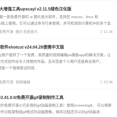
增强工具upscayl v2.11.5绿色汉化版
文版是一款免费开源的 ai 图片放大软件，支持在 macos、linux 和
 操作系统上使用。它可以通过命令行来使用，并可检测到计算机中的多个显
免费开源
图片无损放大
11.4k
shotcut v24.04.28便携中文版
中文版为用户提供了一个免费、高质量的视频编辑pa捕鱼app的解决方案，让
的方式创作出令人惊艳的作品。无论您是个人用户还是商业用户，
版都是一个值得尝试的视...
免费开源
视频编辑
10.9k
if v2.41.0.0/免费开源gif录制制作工具
if，国外免费开源小巧实用的gif动画录制工具！使用screentogif， 可以将屏
过程录制成gif格式的动画图像，保存过程还可以对gif动画进...