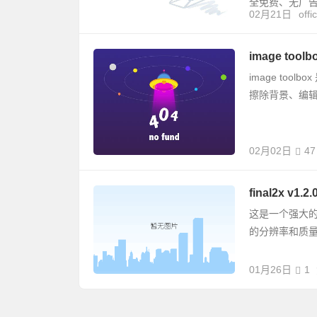
全免费、无广
02月21日
offi
image too
image to
擦除背景、编辑 e
02月02日
47
final2x 
这是一个强大
的分辨率和质
01月26日
1