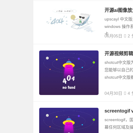
开源ai图像放大
upscayl 中
windows
卡
06月05日
2
开源视频剪辑软件
shotcut
您能够以自己
shotcut中文
04月30日
4
screentog
screentog
幕任何区域及操作