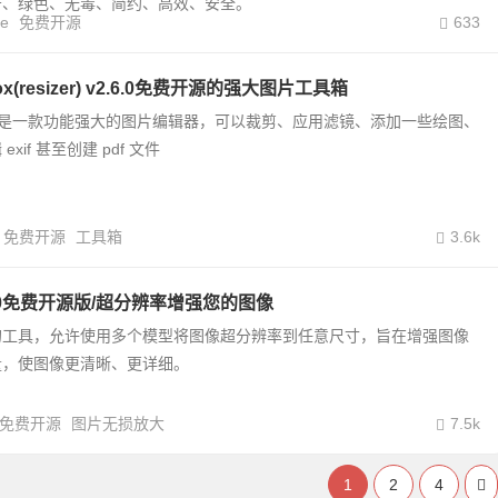
告、绿色、无毒、简约、高效、安全。
ce
免费开源
633
lbox(resizer) v2.6.0免费开源的强大图片工具箱
olbox 是一款功能强大的图片编辑器，可以裁剪、应用滤镜、添加一些绘图、
xif 甚至创建 pdf 文件
免费开源
工具箱
3.6k
v1.2.0免费开源版/超分辨率增强您的图像
的工具，允许使用多个模型将图像超分辨率到任意尺寸，旨在增强图像
量，使图像更清晰、更详细。
免费开源
图片无损放大
7.5k
1
2
4