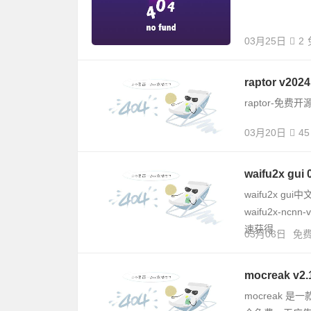
03月25日
2
raptor v
raptor-
03月20日
45
waifu2x 
waifu2x 
waifu2x-
速获得...
03月06日
免
mocreak v2
mocreak 