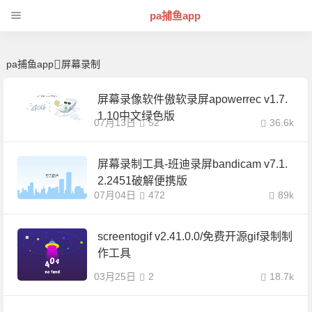
屏幕录制 | 芊芊精典-pa捕鱼app
pa捕鱼app
pa捕鱼app
屏幕录制
屏幕录像软件傲软录屏apowerrec v1.7.
1.10中文绿色版
07月13日
52
36.6k
屏幕录制工具-班迪录屏bandicam v7.1.
2.2451破解便携版
07月04日
472
89k
screentogif v2.41.0.0/免费开源gif录制制
作工具
03月25日
2
18.7k