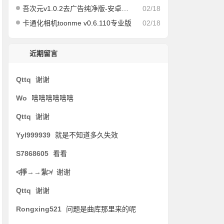
吾次元v1.0.2去广告纯净版-安卓动漫追番
02/18
卡通化相机toonme v0.6.110专业版
02/18
近期留言
Qttq
谢谢
Wo
嘻嘻嘻嘻嘻嘻
Qttq
谢谢
Yyl999939
就是不知道多久失效
S7868605
看看
≮掙→→紮≯
谢谢
Qttq
谢谢
Rongxing521
问题是曲库那里来的呢