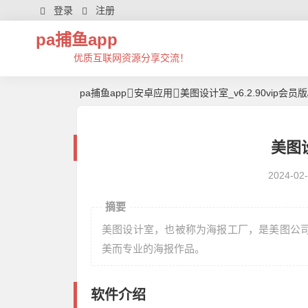
登录
注册
pa捕鱼app
优质互联网资源分享交流！
pa捕鱼app
安卓应用
美图设计室_v6.2.90vip会员
美图设
2024-02
摘要
美图设计室，也被称为海报工厂，是美图公
美而专业的海报作品。
软件介绍