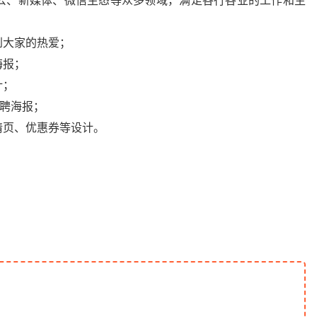
公、新媒体、微信生态等众多领域，满足各行各业的工作和生
到大家的热爱；
海报；
计；
招聘海报；
情页、优惠券等设计。