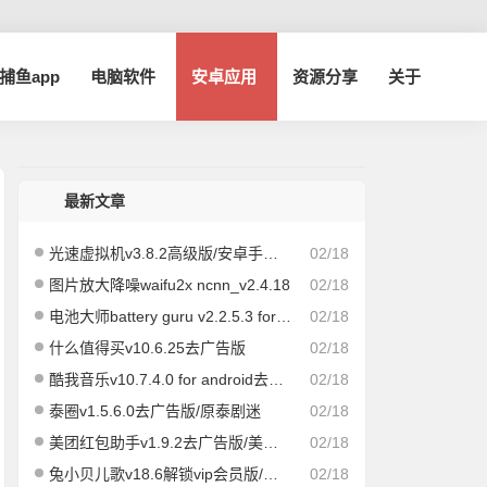
a捕鱼app
电脑软件
安卓应用
资源分享
关于
最新文章
光速虚拟机v3.8.2高级版/安卓手机虚拟机
02/18
图片放大降噪waifu2x ncnn_v2.4.18
02/18
电池大师battery guru v2.2.5.3 for android 解锁付费版
02/18
什么值得买v10.6.25去广告版
02/18
酷我音乐v10.7.4.0 for android去广告vip版
02/18
泰圈v1.5.6.0去广告版/原泰剧迷
02/18
美团红包助手v1.9.2去广告版/美团大额红包领取工具
02/18
兔小贝儿歌v18.6解锁vip会员版/儿歌故事幼教
02/18