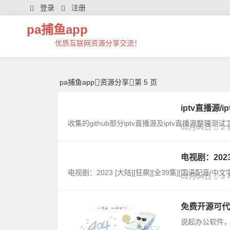
科技新闻资讯及软件技巧以及互联网稀缺资源分享 -pa捕鱼app
登录
注册
pa捕鱼app
优质互联网资源分享交流！
pa捕鱼app
资源分享
第 5 页
iptv直播源/
收集的github部分iptv直播源及iptv直播源整理测试工
02月06日
2
电视剧：2023 [
电视剧：2023 [大陆][狂飙][全39集][国语配音/中文字幕][we
02月04日
3
免费开源可代替
说起办公软件