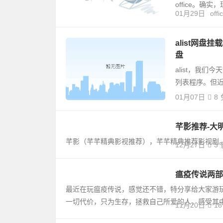
office。确
01月29日
offi
alist网盘
盘
alist，我们
列表程序。但
01月07日
8
芊影推荐-大明风华.
芊影（芊芊精典影视推荐），芊芊精典推荐影视剧
12月27日
3
瘟疫传说两部：
最近在玩瘟疫传说，感觉还不错，特分享给大家游
一切代价，只为生存，拯救自己所爱的人，感受其
11月20日
18