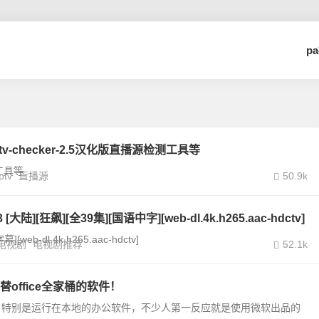
p
iptv-checker-2.5汉化版直播源检测工具等
具等...
iptv
直播源
50.9k
大陆][狂飙][全39集][国语中字][web-dl.4k.h265.aac-hdctv]
b-dl.4k.h265.aac-hdctv]
电视剧
电视剧推荐
52.1k
office全家桶的软件！
，特别是运行在本地的办公软件，不少人第一反应就是使用微软出品的