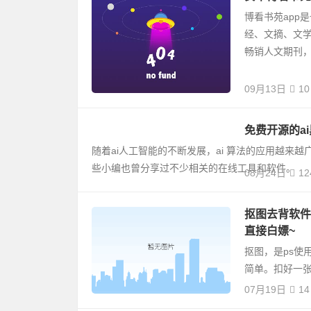
博看书苑app
经、文摘、文学
畅销人文期刊，
09月13日
10
免费开源的a
随着ai人工智能的不断发展，ai 算法的应用越来
些小编也曾分享过不少相关的在线工具和软件。
08月24日
12
抠图去背软件c
直接白嫖~
抠图，是ps使
简单。扣好一
07月19日
14