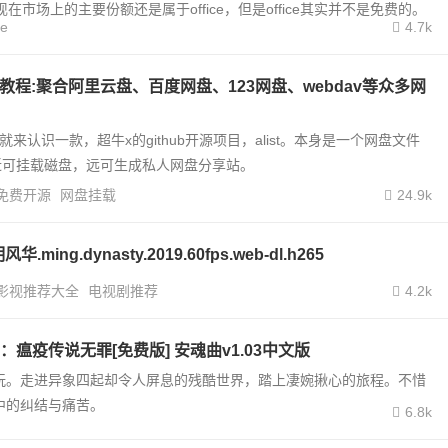
实，现在市场上的主要份额还是属于office，但是office其实并不是免费的。
ce
4.7k
挂载教程:聚合阿里云盘、百度网盘、123网盘、webdav等众多网
今天就来认识一款，超牛x的github开源项目，alist。本身是一个网盘文件
近可挂载磁盘，远可生成私人网盘分享站。
免费开源
网盘挂载
24.9k
ming.dynasty.2019.60fps.web-dl.h265
。
影视推荐大全
电视剧推荐
4.2k
瘟疫传说无罪[免费版] 安魂曲v1.03中文版
玩。走进异象四起却令人屏息的残酷世界，踏上凄婉揪心的旅程。不惜
中的纠结与痛苦。
6.8k