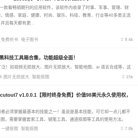
是一款看畅销期刊的应用软件，该软件内收录了时事、军事、管理、财
、情感、家庭、健康、时尚、娱乐、科技、教育、行业等40多类主流
并且每天都有更...
免费听书
电子图书
9.4k
i黑科技工具箱合集，功能超级全面！
越广泛！如视频无损放大、图片无损放大、智能地图、ai 语言合成等，这
4
图片无损放大
智能抠图
15k
utout7 v1.0.0.1【限时终身免费】价值98美元永久使用权，
用者必须掌握最基本的技能之一！虽说是基本技能，可它却一点儿都不
张图，需要掌握套索工具、钢笔工具、通道抠图等工具的使用方法。
一键抠图
智能抠图
7.8k