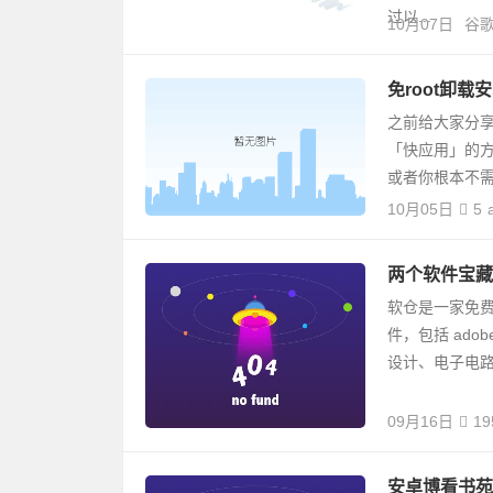
过以...
10月07日
谷
​免root卸
之前给大家分
「快应用」的方
或者你根本不需
10月05日
5
两个软件宝藏
软仓是一家免费
件，包括 ado
设计、电子电路.
09月16日
19
安卓博看书苑