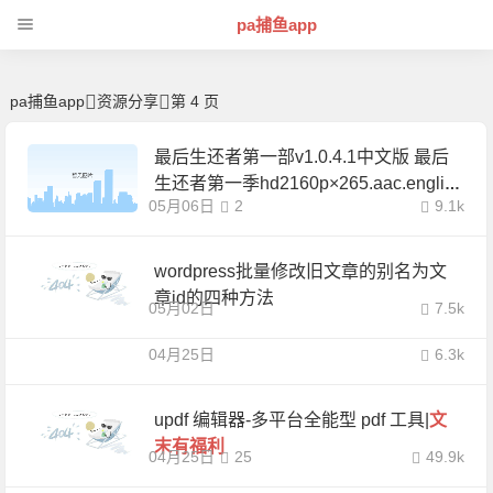
科技新闻资讯及软件技巧以及互联网稀缺资源分享 -pa捕鱼app
pa捕鱼app
pa捕鱼app
资源分享
第 4 页
最后生还者第一部v1.0.4.1中文版 最后
生还者第一季hd2160p×265.aac.englis
05月06日
2
9.1k
h.chs-eng
wordpress批量修改旧文章的别名为文
章id的四种方法
05月02日
7.5k
04月25日
6.3k
updf 编辑器-多平台全能型 pdf 工具|
文
末有福利
04月25日
25
49.9k