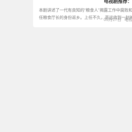
电视剧推荐：
本剧讲述了一代有良知的“粮食人”揭露工作中腐败
任粮食厅长的身份返乡。上任不久，高远收到一封神秘
05月17日
电