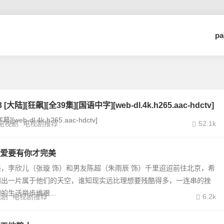
p
大陆][狂飙][全39集][国语中字][web-dl.4k.h265.aac-hdctv]
b-dl.4k.h265.aac-hdctv]
电视剧
电视剧推荐
52.1k
爱要有你才完美
，李欣儿（张璇 饰）和男友陈超（朱雨辰 饰）千里迢迢前往北京，希
闯出一片属于他们的天空，谁知现实远比理想要残酷得多，一连串的挫
的生活举步维艰...
视剧
电视剧推荐
6.2k