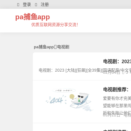
电视剧 | 芊芊精典-pa捕鱼app
登录
注册
pa捕鱼app
优质互联网资源分享交流！
pa捕鱼app
电视剧
电视剧：2023 [
电视剧：2023 [大陆][狂飙][全39集][国语配音/中文字幕][we
02月04日
3
电视剧推荐：
爱要有你才完美
望能够在那里
折和失败让他们
05月22日
电