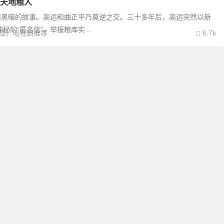
天地粮人
和黑暗的故事。高远和曲正平乃莫逆之交。三十多年后，高远突然以新
的“匿名信”，举报粮库实...
视剧
电视剧推荐
6.7k