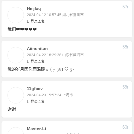
57
F
Hmjlxq
2024-04-12 10:57:45
湖北省荆州市
登录回复
我们❤️❤️❤️❤️❤️
58
F
Aiinshitan
2024-04-22 18:29:38
山东省威海市
登录回复
我的岁月因你而温暖☼ (˘͈ᵕ ˘͈❀) ♡ ༘⋆
59
F
11gfccv
2024-04-23 15:57:24
上海市
登录回复
谢谢
60
F
Master-Li