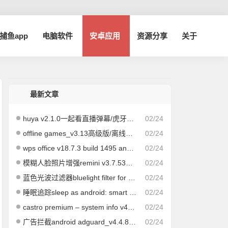
a捕鱼app
电脑软件
安卓应用
资源分享
关于
最新文章
huya v2.1.0一起看直播弹幕/虎牙抖音直播第三方tv版
02/24
offline games_v3.13高级版/离线小游戏合集
02/24
wps office v18.7.3 build 1495 android google play高级会员版
02/24
模糊人脸照片增强remini v3.7.533.202343617去广告增强版
02/24
蓝色光波过滤器bluelight filter for eye care v5.5.10 for android高级版
02/24
睡眠追踪sleep as android: smart alarm v20240219高级版
02/24
castro premium – system info v4.6.2 for android专业版
02/24
广告拦截android adguard_v4.4.81 [no-root] 高级版
02/24