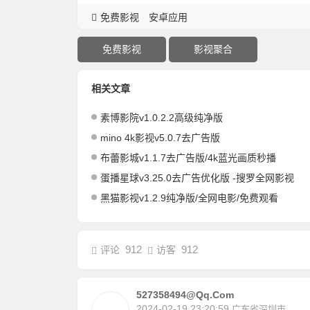
免费影视
安卓应用
免费影视
影视聚合
相关文章
素博影院v1.0.2.2高级纯净版
mino 4k影视v5.0.7去广告版
布蕾影城v1.1.7去广告版/4k蓝光画质秒播
蛋播星球v3.25.0去广告优化版 -搜罗全网影视
黑猫影视v1.2.9纯净版/全网电影/免费观看
912
912
评论
访客
527358494@qq.com
2024-02-19 23:20:59
广东省深圳市