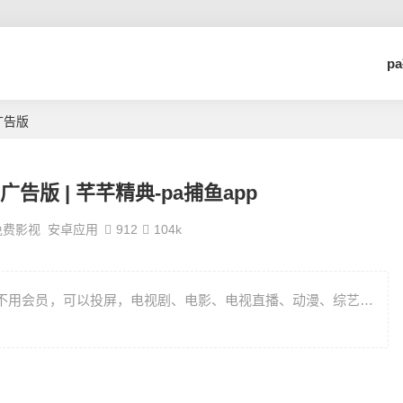
p
广告版
去广告版 | 芊芊精典-pa捕鱼app
免费影视
安卓应用
912
104k
，不用会员，可以投屏，电视剧、电影、电视直播、动漫、综艺…