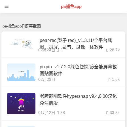
屏幕截图 | 芊芊精典-pa捕鱼app
pa捕鱼app
pa捕鱼app
屏幕截图
pear-rec(梨子 rec)_v1.3.11/全平台截
图、录屏、录音、录像一体软件
02月24日
5
28.7k
pixpin_v1.7.2.0绿色便携版/全能屏幕截
图贴图软件
02月23日
1.5k
老牌截图软件hypersnap v9.4.0.00汉化
免注册版
01月12日
38
33.5k