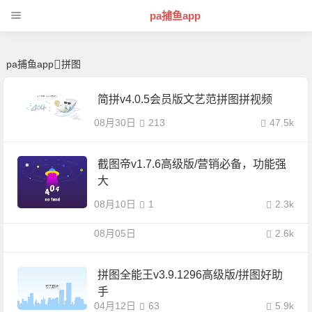
拼图 | 芊芊精典-pa捕鱼app
pa捕鱼app
pa捕鱼app
拼图
简拼v4.0.5会员版文艺范拼图拼视频
08月30日
213
47.5k
截图帝v1.7.6高级版/营销必备，功能强
大
08月10日
1
2.3k
08月05日
2.6k
拼图全能王v3.9.1296高级版/拼图好助
手
04月12日
63
5.9k