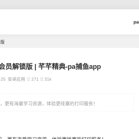
p
锁版
3会员解锁版 | 芊芊精典-pa捕鱼app
-25
安卓应用
271
31k
打印机，更有海量学习资源，体验更哇塞的打印服务！