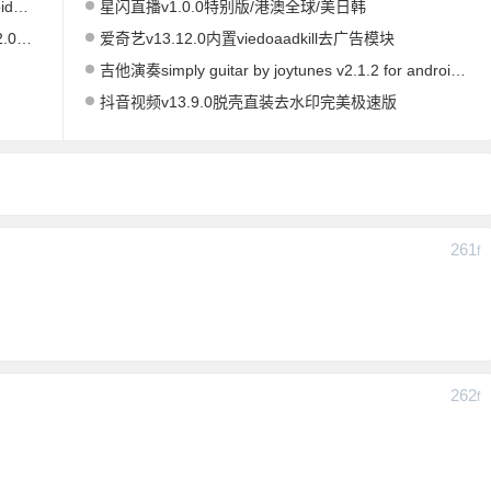
业版
星闪直播v1.0.0特别版/港澳全球/美日韩
高级版
爱奇艺v13.12.0内置viedoaadkill去广告模块
吉他演奏simply guitar by joytunes v2.1.2 for android 解锁订阅版
抖音视频v13.9.0脱壳直装去水印完美极速版
261
F
262
F