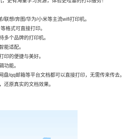
打印机，更有海量学习资源，体验更哇塞的打印服务！
/联想/奔图/华为/小米等主流wifi打印机。
f/图片等格式可直接打印。
支持多个品牌的打印机。
级智能适配。
验打印的便捷与美好。
编辑功能。
/百度网盘/qq邮箱等平台文档都可以直接打印，无需传来传去。
正，还原真实的文档效果。