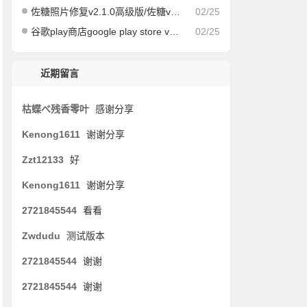
佐糖照片修复v2.1.0高级版/佐糖v1.6.6会员解锁版
02/25
谷歌play商店google play store v39.7.34-21
02/25
近期留言
枯蝶べ残香零叶
感谢分享
Kenong1611
谢谢分享
Zzt12133
好
Kenong1611
谢谢分享
2721845544
看看
Zwdudu
测试版本
2721845544
谢谢
2721845544
谢谢