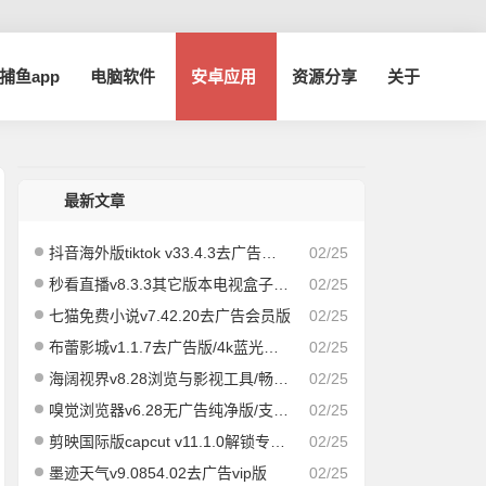
a捕鱼app
电脑软件
安卓应用
资源分享
关于
最新文章
抖音海外版tiktok v33.4.3去广告解除封锁版
02/25
秒看直播v8.3.3其它版本电视盒子版|速度飞快，即点即播
02/25
七猫免费小说v7.42.20去广告会员版
02/25
布蕾影城v1.1.7去广告版/4k蓝光画质秒播
02/25
海阔视界v8.28浏览与影视工具/畅享全网/精品影视
02/25
嗅觉浏览器v6.28无广告纯净版/支持安装插件
02/25
剪映国际版capcut v11.1.0解锁专业版
02/25
墨迹天气v9.0854.02去广告vip版
02/25