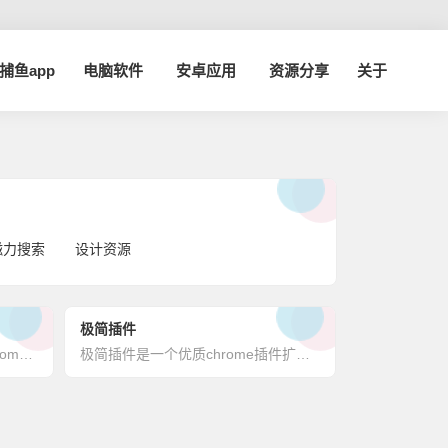
a捕鱼app
电脑软件
安卓应用
资源分享
关于
磁力搜索
设计资源
极简插件
chrome插件英雄榜, 为优秀的chrome插件写一本中文说明书, 让chrome插件英雄们造福人类~
极简插件是一个优质chrome插件扩展收录下载网站，收录热门好用的chrome插件扩展，国内最方便的插件下载网站。极简插件