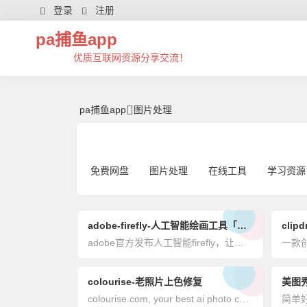
图片处理 | 芊芊精典-pa捕鱼app
登录
注册
pa捕鱼app
优质互联网资源分享交流！
pa捕鱼app
图片处理
免费网盘
图片处理
在线工具
学习资源
adobe-firefly-人工智能绘画工具「萤火虫」
adobe官方发布人工智能firefly，让你随手涂鸦成画！
一款
colourise-老照片上色修复
美图
colourise.com, your best ai photo colorizer using deep learning, helps to colorize black and white photos & old photos automatically. click to try colourise tool.最好的ai照片着色器