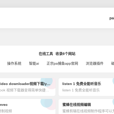
p
在线工具
收录8个网站
操作系统
智能ai
正宗pa捕鱼app官网
浏览器插件
free video downloader视频下载/youtube视频下载/抖音视频下载
listen 1 免费全能听音乐
facebook 视频下载器变得简单快捷。无论您是在智能手机、台式机、mac 还是平板电脑上使用这个流行的社交平台，您都可以通过简单地将其 url 粘贴到此工具上来下载视频。
listen 1 免费全能听音乐
nrec
蜜蜂在线视频编辑
录制视频