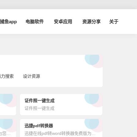
a捕鱼app
电脑软件
安卓应用
资源分享
关于
磁力搜索
设计资源
证件照一键生成
证件照一键生成
迅捷pdf转换器
蜜蜂剪辑在线视频制作程序可以为您解决视频剪切、视频合并、视频转gif、视频提取音频等日常需求，无广告，免安装，功能全免费！
迅捷在线pdf转word转换器免费版为您提供将pdf转换成word,word转换成pdf,ppt转换成pdf的免费在线转换服务；是一款完全免费的在线转换工具，在线免费完成pdf与word的转换体验，绿色小巧、无需安装！迅捷pdf转换器