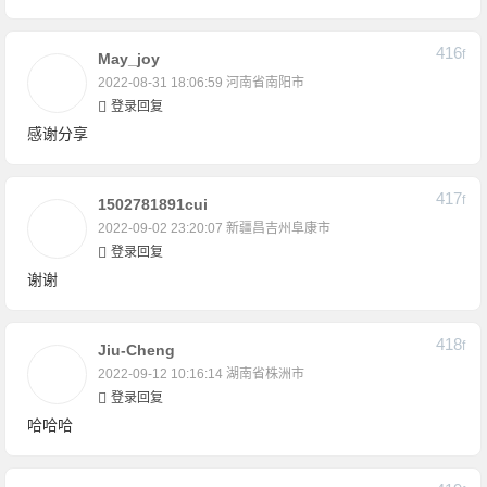
416
F
May_joy
2022-08-31 18:06:59
河南省南阳市
登录回复
感谢分享
417
F
1502781891cui
2022-09-02 23:20:07
新疆昌吉州阜康市
登录回复
谢谢
418
F
Jiu-Cheng
2022-09-12 10:16:14
湖南省株洲市
登录回复
哈哈哈