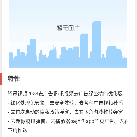
特性
腾讯视频2023去广告,腾讯视频去广告绿色精简优化版
- 绿化处理免安装，去安全效验、去各种广告视频秒播！
- 去首次启动的隐私政策弹窗，去右下角游戏推荐弹窗
- 去迷你腾讯弹窗、去播放器pa捕鱼app首页广告、去右
下角推送