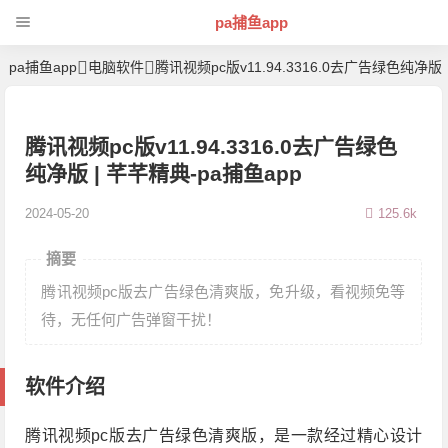
pa捕鱼app
pa捕鱼app
电脑软件
腾讯视频pc版v11.94.3316.0去广告绿色纯净版
腾讯视频pc版v11.94.3316.0去广告绿色
纯净版 | 芊芊精典-pa捕鱼app
2024-05-20
125.6k
摘要
腾讯视频pc版去广告绿色清爽版，免升级，看视频免等
待，无任何广告弹窗干扰！
软件介绍
腾讯视频pc版去广告绿色清爽版，是一款经过精心设计