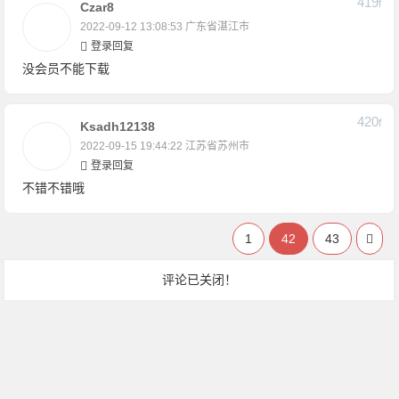
419
F
Czar8
2022-09-12 13:08:53
广东省湛江市
登录回复
没会员不能下载
420
F
Ksadh12138
2022-09-15 19:44:22
江苏省苏州市
登录回复
不错不错哦
1
42
43
评论已关闭！