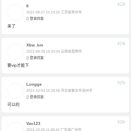
423
F
6
2022-09-27 21:14:25
江苏省常州市
登录回复
来了
424
F
Xbw_km
2022-09-29 16:33:04
云南省昆明市
登录回复
要vip才能下
425
F
Longge
2022-10-03 10:29:58
河北省衡水市深州市
登录回复
可以的
426
F
Vac123
2022-10-05 11:46:43
广东省广州市