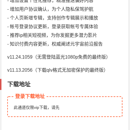
- 增加设置个性化推荐，精准推送偏好内容
- 增加用户协议确认，为个人隐私保驾护航
- 个人页新增专辑，支持创作专辑展示和播放
- 帐号登录协议更新，登录获取帐号专属体验
- 推荐ip相关短视频，为你发掘更多潜力影片
- 知识付费内容更新，权威阐述元宇宙前沿报告
v11.24.1059（无需登陆蓝光1080p免费的最终版）
v11.13.2056（下载qlv格式无加密保护的最终版）
下载地址
登录下载地址
此通道仅限vip下载，请先