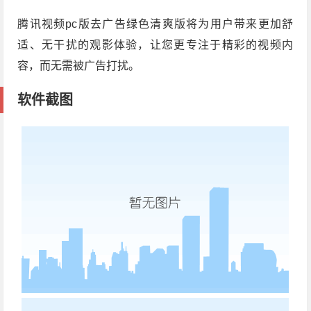
腾讯视频pc版去广告绿色清爽版将为用户带来更加舒
适、无干扰的观影体验，让您更专注于精彩的视频内
容，而无需被广告打扰。
软件截图