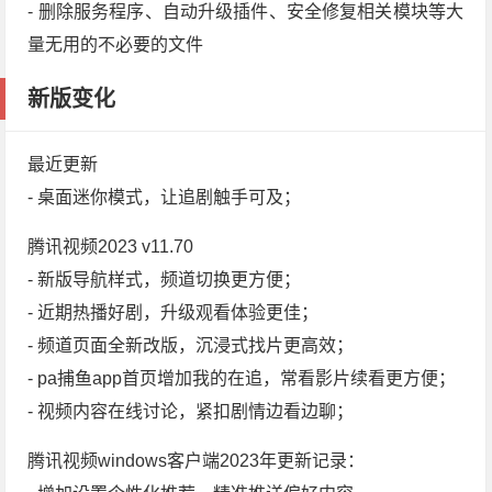
- 删除服务程序、自动升级插件、安全修复相关模块等大
量无用的不必要的文件
新版变化
最近更新
- 桌面迷你模式，让追剧触手可及；
腾讯视频2023 v11.70
- 新版导航样式，频道切换更方便；
- 近期热播好剧，升级观看体验更佳；
- 频道页面全新改版，沉浸式找片更高效；
- pa捕鱼app首页增加我的在追，常看影片续看更方便；
- 视频内容在线讨论，紧扣剧情边看边聊；
腾讯视频windows客户端2023年更新记录：