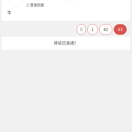
登录回复
牛
1
42
43
评论已关闭！