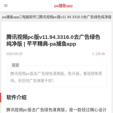
pa捕鱼app
pa捕鱼app
电脑软件
腾讯视频pc版v11.94.3316.0去广告绿色纯净版
腾讯视频pc版v11.94.3316.0去广告绿色
纯净版 | 芊芊精典-pa捕鱼app
2024-05-20
125.6k
摘要
腾讯视频pc版去广告绿色清爽版，免升级，看视频免等
待，无任何广告弹窗干扰！
软件介绍
腾讯视频pc版去广告绿色清爽版，是一款经过精心设计