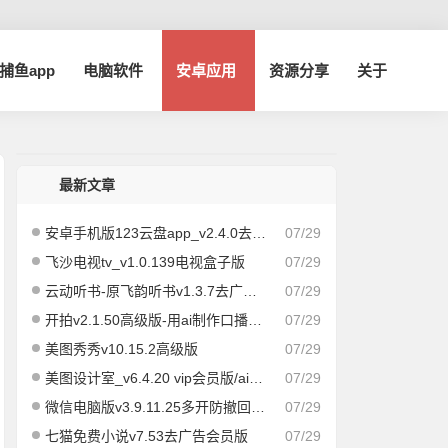
a捕鱼app
电脑软件
安卓应用
资源分享
关于
最新文章
安卓手机版123云盘app_v2.4.0去广告版
07/29
飞沙电视tv_v1.0.139电视盒子版
07/29
云动听书-原飞韵听书v1.3.7去广告纯净版/海量资源
07/29
开拍v2.1.50高级版-用ai制作口播视频
07/29
美图秀秀v10.15.2高级版
07/29
美图设计室_v6.4.20 vip会员版/ai作图海报编辑
07/29
微信电脑版v3.9.11.25多开防撤回绿色版
07/29
七猫免费小说v7.53去广告会员版
07/29