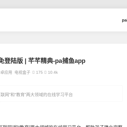
p
登陆版 | 芊芊精典-pa捕鱼app
安卓应用
电视盒子
175
10.4k
联网”和“教育”两大领域的在线学习平台