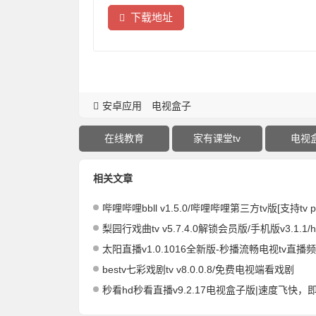
下载地址
安卓应用
电视盒子
在线教育
家有课堂tv
电视
相关文章
哔哩哔哩bbll v1.5.0/哔哩哔哩第三方tv版[支持tv p
梨园行戏曲tv v5.7.4.0解锁会员版/手机版v3.1.1/hd版v1.
太阳直播v1.0.1016全新版-秒播流畅电视tv直播
bestv七彩戏剧tv v8.0.0.8/免费电视端看戏剧
秒看hd秒看直播v9.2.17电视盒子版|速度飞快，即点