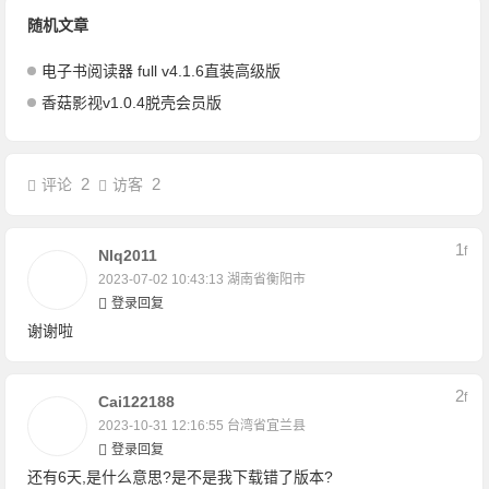
随机文章
电子书阅读器 full v4.1.6直装高级版
香菇影视v1.0.4脱壳会员版
2
2
评论
访客
1
F
Nlq2011
2023-07-02 10:43:13
湖南省衡阳市
登录回复
谢谢啦
2
F
Cai122188
2023-10-31 12:16:55
台湾省宜兰县
登录回复
还有6天,是什么意思?是不是我下载错了版本?