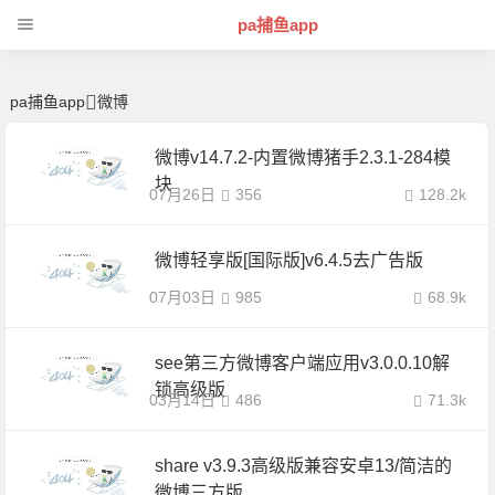
微博 | 芊芊精典-pa捕鱼app
pa捕鱼app
pa捕鱼app
微博
微博v14.7.2-内置微博猪手2.3.1-284模
块
07月26日
356
128.2k
微博轻享版[国际版]v6.4.5去广告版
07月03日
985
68.9k
see第三方微博客户端应用v3.0.0.10解
锁高级版
03月14日
486
71.3k
share v3.9.3高级版兼容安卓13/简洁的
微博三方版