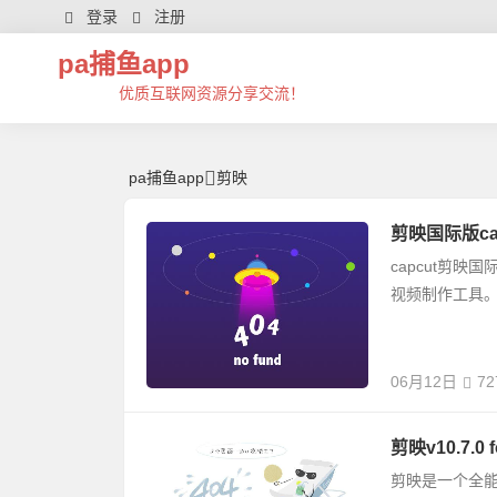
剪映 | 芊芊精典-pa捕鱼app
登录
注册
pa捕鱼app
优质互联网资源分享交流！
pa捕鱼app
剪映
剪映国际版cap
capcut剪映
视频制作工具
06月12日
72
剪映v10.7.0
剪映是一个全