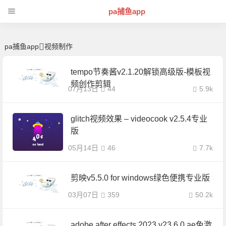
视频制作 | 芊芊精典-pa捕鱼app
pa捕鱼app
pa捕鱼app
视频制作
tempo节奏酱v2.1.20解锁高级版-模板视
频创作剪辑
07月13日
44
5.9k
glitch视频效果 – videocook v2.5.4专业
版
05月14日
46
7.7k
剪映v5.5.0 for windows绿色便携专业版
03月07日
359
50.2k
adobe after effects 2023 v23.6.0 ae免激