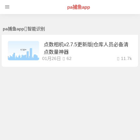
智能识别 | 芊芊精典-pa捕鱼app
pa捕鱼app
pa捕鱼app
智能识别
点数相机v2.7.5更新版|仓库人员必备清
点数量神器
01月26日
62
11.7k