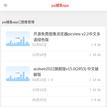
图像管理 | 芊芊精典-pa捕鱼app
pa捕鱼app
pa捕鱼app
图像管理
开源免费图像浏览器picview v2.2中文多
语绿色版
01月02日
8.3k
12月18日
16.2k
acdsee2022旗舰版v15.0(2853) 中文破
解版
04月13日
3
14.4k
10月15日
16.3k
05月25日
9.4k