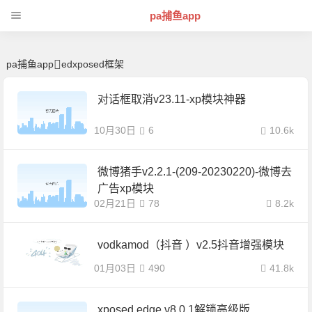
edxposed框架 | 芊芊精典-pa捕鱼app
pa捕鱼app
pa捕鱼app
edxposed框架
对话框取消v23.11-xp模块神器
10月30日
6
10.6k
微博猪手v2.2.1-(209-20230220)-微博去
广告xp模块
02月21日
78
8.2k
vodkamod（抖音 ）v2.5抖音增强模块
01月03日
490
41.8k
xposed edge v8.0.1解锁高级版