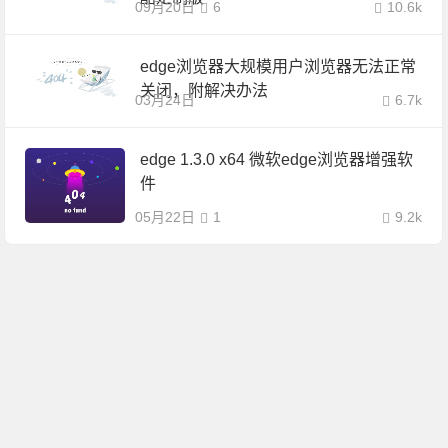
09月20日
6
10.6k
edge浏览器大规模用户浏览器无法正常
关闭，附解决办法
03月24日
6.7k
edge 1.3.0 x64 微软edge浏览器增强软
件
05月22日
1
9.2k