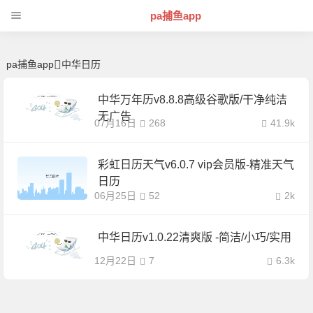
中华日历 | 芊芊精典-pa捕鱼app
pa捕鱼app
pa捕鱼app
中华日历
中华万年历v8.8.8高级谷歌版/干净纯洁
无广告
07月16日
268
41.9k
彩虹日历天气v6.0.7 vip会员版-精准天气
日历
06月25日
52
2k
中华日历v1.0.22清爽版 -简洁/小巧/实用
12月22日
7
6.3k