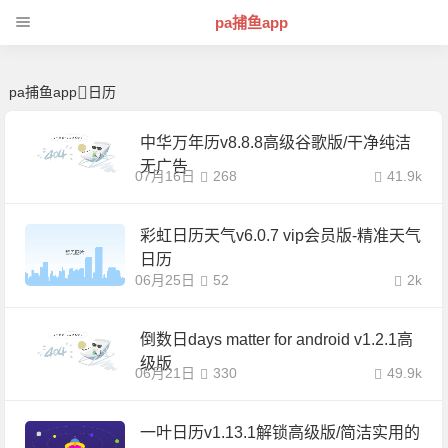
日历 | 芊芊精典-pa捕鱼app
pa捕鱼app
pa捕鱼app
日历
中华万年历v8.8.8高级谷歌版/干净纯洁
无广告
07月16日
268
41.9k
彩虹日历天气v6.0.7 vip会员版-精准天气
日历
06月25日
52
2k
倒数日days matter for android v1.2.1高
级版
06月21日
330
49.9k
一叶日历v1.13.1解锁高级版/简洁实用的