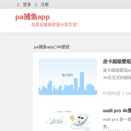
4k壁纸 | 芊芊精典-pa捕鱼app
登录
注册
pa捕鱼app
优质互联网资源分享交流！
pa捕鱼app
4k壁纸
皮卡超级壁纸v1.3
皮卡超级壁纸pi
3d交互式的超级
07月01日
14
walli pro 
walli pr
景。