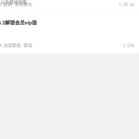
以及壁纸拼图...
2
壁纸
系统美化
32.1k
5.3解锁会员vip版
4
动态壁纸
壁纸
12k