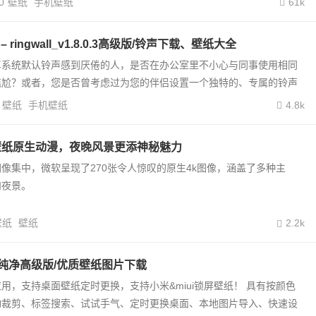
0
壁纸
手机壁纸
61k
– ringwall_v1.8.0.3高级版/铃声下载、壁纸大全
卓系统默认铃声感到厌倦的人，是否在办公室里不小心与同事使用相同
尴尬？或者，您是否曾考虑过为您的伴侣设置一个独特的、专属的铃声
壁纸
手机壁纸
4.8k
壁纸原生动漫，夜晚风景更添神秘魅力
像集中，微软呈现了270张令人惊叹的原生4k图像，涵盖了多种主
和夜景。
壁纸
壁纸
2.2k
.3纯净高级版/优质壁纸图片下载
用，支持桌面壁纸定时更换，支持小米&miui锁屏壁纸！ 具有按颜色
动裁剪、标签搜索、试试手气、定时更换桌面、本地图片导入、快速设