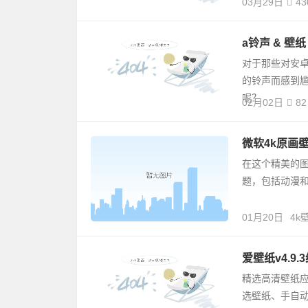
03月29日
43
a铃声 & 壁纸 
对于那些对安
的铃声而感到
呢？
02月02日
82
微软4k原画
在这个精美的图
题，包括动漫
01月20日
4k
爱壁纸v4.9
精选高清壁纸应
选壁纸、手自