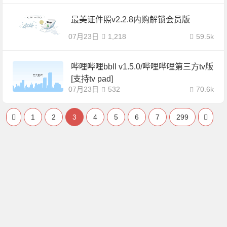
最美证件照v2.2.8内购解锁会员版
07月23日
1,218
59.5k
哔哩哔哩bbll v1.5.0/哔哩哔哩第三方tv版
[支持tv pad]
07月23日
532
70.6k
1
2
3
4
5
6
7
299