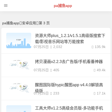
安卓软件宝库：破解版、无广告、会员解锁应用精选 -pa捕鱼app
pa捕鱼app
pa捕鱼app
安卓应用
第 3 页
资源大师plus_1.2.1/v1.5.1高级版搜索下
载/影视音乐网站等万能搜索
07月25日
2,032
135.9k
拷贝漫画v2.2.3去广告版/手机看番神器
07月25日
405
49.4k
醒图国际版hypic醒图app v4.4.0解锁高
级版
07月25日
233
17.1k
工具大师v1.2.5高级会员版-多功能手机