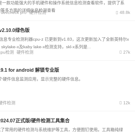
 pro 是一款功能强大的手机硬件和操作系统信息检测查看软件，提供了系
池等多方面的详细信息检测查看
devcheck pro
硬件检测
48.8k
z v2.10.0绿色版
信息专业检测利器cpu-z 已更新到v1.83，这次更新加入了全新英特尔x
skylake-x及kaby lake-x检测支持，skl-x系列是...
cpu检测
硬件检测
27k
3.9.1 for android 解锁专业版
o 是一个硬件信息监测应用，显示完整的硬件信息。
硬件检测
12k
024.07正式版/硬件检测工具集合
成了常用的硬件检测与系统维护等工具，方便图钉使用。工具箱纯绿