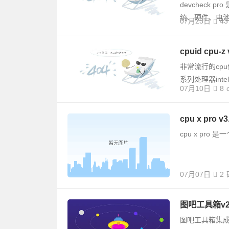
devcheck
统、硬件、电
07月23日
43
cpuid cpu-
非常流行的cpu
系列处理器intel 
07月10日
8
cpu x pro v
cpu x pr
07月07日
2
图吧工具箱v2
图吧工具箱集