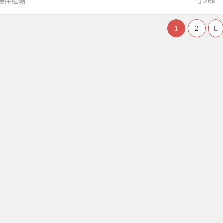
硬件检测
26k
1
2