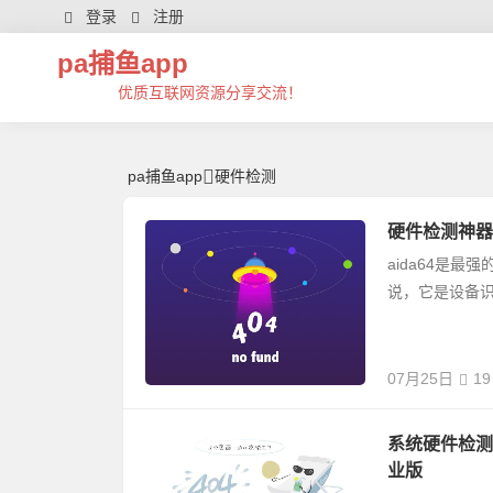
硬件检测 | 芊芊精典-pa捕鱼app
登录
注册
pa捕鱼app
优质互联网资源分享交流！
pa捕鱼app
硬件检测
硬件检测神器aid
aida64是
说，它是设备
07月25日
19
系统硬件检测devc
业版