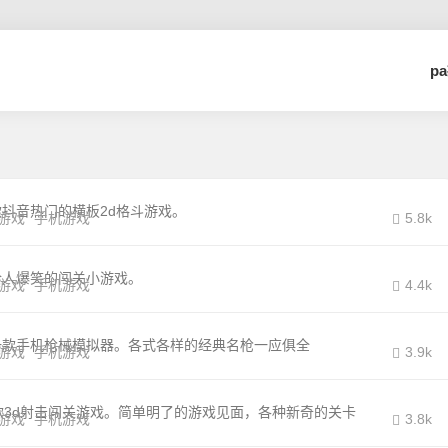
p
抖音热门的横板2d格斗游戏。
游戏
手机游戏
5.8k
令人爆笑的闯关小游戏。
游戏
手机游戏
4.4k
一款手机枪械模拟器。各式各样的经典名枪一应俱全
游戏
手机游戏
3.9k
款3d射击闯关游戏。简单明了的游戏见面，各种新奇的关卡
游戏
手机游戏
3.8k