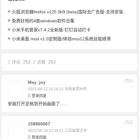
火狐浏览器firefox v125.0b9 (beta)国际去广告版-支持安装插件
免费好用的4款windows软件合集
小米手机管家v7.4.2全新版-钉钉自动打卡
小米桌面 mod v1.0定制版/体验miui12系统丝般顺滑
253
253
评论
访客
251
F
May_joy
2023-06-22 20:16:22
河南省郑州市
登录回复
安装打开定格到开始画面了……
252
F
158860067
2023-06-29 22:28:21
江苏省宿迁市
登录回复