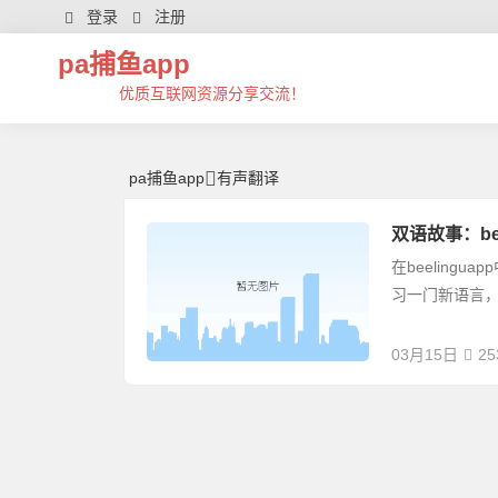
有声翻译 | 芊芊精典-pa捕鱼app
登录
注册
pa捕鱼app
优质互联网资源分享交流！
pa捕鱼app
有声翻译
双语故事：bee
在beeling
习一门新语言
03月15日
25