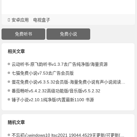
安卓应用
电视盒子
免费听书
免费小说
相关文章
云动听书-原飞韵听书v1.3.7去广告纯净版/海量资源
七猫免费小说v7.53去广告会员版
蛋花免费小说v6.3.5.32会员版-海量免费小说有声小说阅读听书
番茄畅听v5.4.2.32高级功能版/音乐版v5.5.2.32
锤子小说v2.10.1纯净版/内置最新1100 书源
随机文章
不忘初心windows10 ltsc2021 19044.4529无更新/可更新[纯净精简版/深度精简版]