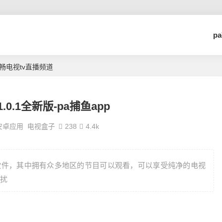
p
流畅电视tv直播频道
.0.1全新版-pa捕鱼app
安卓应用
电视盒子
238
4.4k
软件，其中拥有众多地区的节目可以观看，可以享受纯净的电视
扰