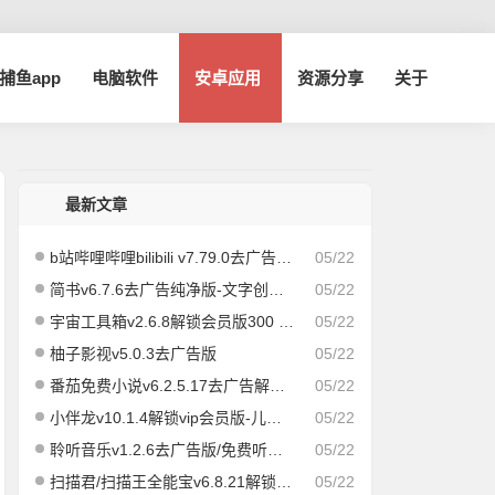
a捕鱼app
电脑软件
安卓应用
资源分享
关于
最新文章
b站哔哩哔哩bilibili v7.79.0去广告内置哔哩漫游模块版/解锁实用功能
05/22
简书v6.7.6去广告纯净版-文字创作社区
05/22
宇宙工具箱v2.6.8解锁会员版300 实用功能
05/22
柚子影视v5.0.3去广告版
05/22
番茄免费小说v6.2.5.17去广告解锁vip会员版
05/22
小伴龙v10.1.4解锁vip会员版-儿童早教儿歌故事启蒙
05/22
聆听音乐v1.2.6去广告版/免费听歌app
05/22
扫描君/扫描王全能宝v6.8.21解锁vip版
05/22