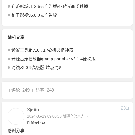
布蕾影城v1.2.6去广告版/4k蓝光画质秒播
柚子影视v6.0.0去广告版
随机文章
设置工具箱v16.71 /搞机必备神器
开源音乐播放器qmmp portable v2.1.4便携版
清浊v2.0.9高级版-垃圾清理
249
249
评论
访客
231
F
Xjditu
2024-05-29 09:00:30
新疆乌鲁木齐市
登录回复
感谢分享