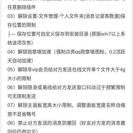
任意删除插件
03）解除设置-文件管理-个人文件夹(消息记录等数据)保
存位置的限制
├— 保存位置可自定义保存到安装目录 (原版win7以上系
统该项灰色）
04）解锁勋章墙加速（强制点亮qq勋章墙图标，0.2活跃
天自动加速）
05）解除非vip会员给对方发送在线文件单个文件大于4g
大小的限制
06）解除隐身或离线给对方发送窗口抖动过于频繁限制
可无限制发送
07）解除主面板宽高大小限制，调整面板宽度名称自缩
放不显省略号
08）禁止对方发送的消息防撤回（好友对方发的消息撤
回后仍然可见）