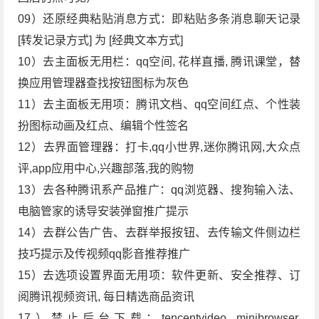
09）还原经典粘贴消息方式：即粘贴多条消息聊天记录
[转发记录方式] 为 [经典文本方式]
10）去主面板无用栏：qq空间, 花样直播, 腾讯课堂，替
换应用管理器查找按钮图标为灰色
11）去主面板无用项：腾讯文档、qq空间红点、个性装
扮图标动画及红点、编辑个性签名
12）去界面管理器：打卡,qq小世界,迷你腾讯网,大众点
评,app应用中心,兴趣部落,我的购物
13）去各种腾讯系产品推广：qq浏览器、搜狗输入法、
电脑管家的诱导安装弹窗推广提示
14）去群公告广告、去群举报按钮、去传输文件侧边栏
技巧提示及传视频qq影音推荐推广
15）去选项设置界面无用项：软件更新、安全推荐、订
阅腾讯视频资讯, 每日精选商品资讯
17）禁止后台下载：tencentvideo, minibrowser,