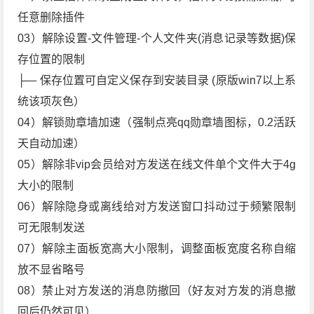
任意删除插件
03）解除设置-文件管理-个人文件夹(消息记录等数据)保
存位置的限制
├— 保存位置可自定义保存到安装目录 (原版win7以上系
统该项灰色）
04）解锁勋章墙加速（强制点亮qq勋章墙图标，0.2活跃
天自动加速）
05）解除非vip会员给对方发送在线文件单个文件大于4g
大小的限制
06）解除隐身或离线给对方发送窗口抖动过于频繁限制
可无限制发送
07）解除主面板宽高大小限制，调整面板宽度名称自缩
放不显省略号
08）禁止对方发送的消息防撤回（好友对方发的消息撤
回后仍然可见）