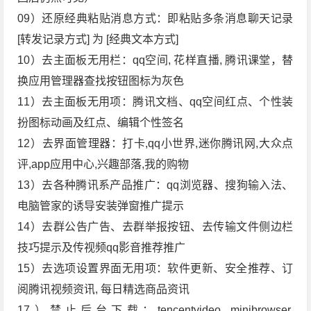
09）还原经典粘贴消息方式：即粘贴多条消息聊天记录
[转发记录方式] 为 [经典文本方式]
10）去主面板无用栏：qq空间, 花样直播, 腾讯课堂，替
换应用管理器查找按钮图标为灰色
11）去主面板无用项：腾讯文档、qq空间红点、个性装
扮图标动画及红点、编辑个性签名
12）去界面管理器：打卡,qq小世界,迷你腾讯网,大众点
评,app应用中心,兴趣部落,我的购物
13）去各种腾讯系产品推广：qq浏览器、搜狗输入法、
电脑管家的诱导安装弹窗推广提示
14）去群公告广告、去群举报按钮、去传输文件侧边栏
技巧提示及传视频qq影音推荐推广
15）去选项设置界面无用项：软件更新、安全推荐、订
阅腾讯视频资讯, 每日精选商品资讯
17）禁止后台下载：tencentvideo, minibrowser,