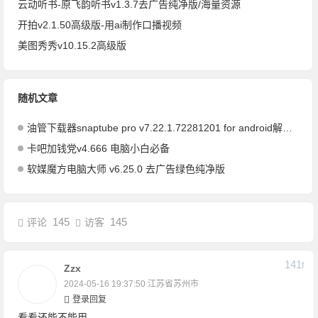
云动听书-原飞韵听书v1.3.7去广告纯净版/海量资源
开拍v2.1.50高级版-用ai制作口播视频
美图秀秀v10.15.2高级版
随机文章
油管下载器snaptube pro v7.22.1.72281201 for android解锁vip版
卡吧加钱党v4.666 电脑小白必备
软媒魔方电脑大师 v6.25.0 去广告绿色纯净版
145
145
评论
访客
141
F
Zzx
2024-05-16 19:37:50
江苏省苏州市
登录回复
看看还能不能用