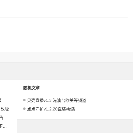
随机文章
版
贝壳直播v1.3 港澳台欧美等频道
告修改版
点点守护v1.2.20直装vip版
色版
器】