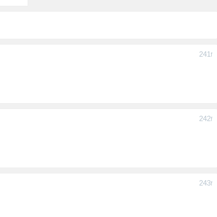
241
F
242
F
243
F