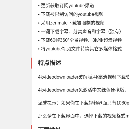
• 更新获取订阅youtube频道
• 下载被限制访问的youtube视频
• 采用zenmate下载被限制的视频
• 一键下载字幕、分离声音和字幕（独有）
• 下载60帧360°全景视频、8k/4k超清视频
• 将youtube视频文件转换其它多媒体格式
特点描述
4kvideodownloader破解版,4k高清视频
4kvideodownloader免激活中文绿色便
温馨提示：如果你在下载视频界面只有1080p
那么请在下载界面中，选择下载的视频格式m