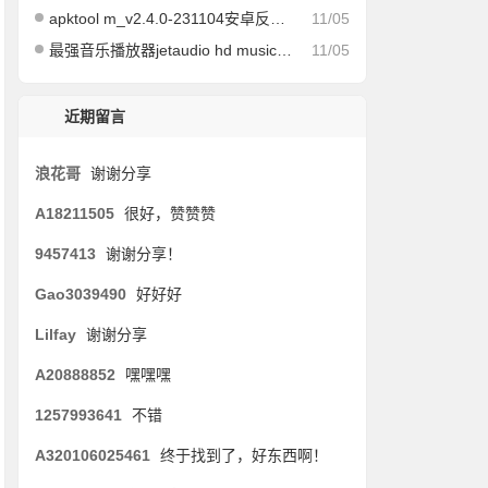
apktool m_v2.4.0-231104安卓反汇编神器
11/05
最强音乐播放器jetaudio hd music player plus v12.0.1 for android高级多语言版
11/05
近期留言
浪花哥
谢谢分享
A18211505
很好，赞赞赞
9457413
谢谢分享！
Gao3039490
好好好
Lilfay
谢谢分享
A20888852
嘿嘿嘿
1257993641
不错
A320106025461
终于找到了，好东西啊！