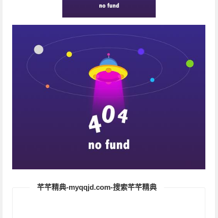
芊芊精典-myqqjd.com-搜索芊芊精典