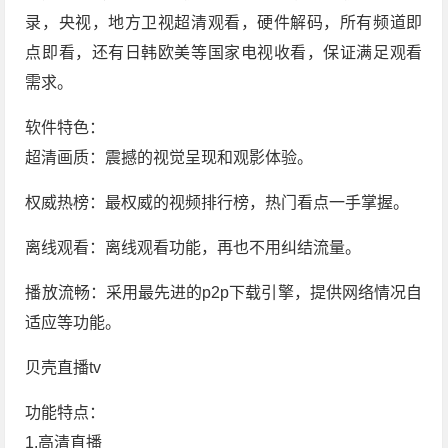
录，央视，地方卫视超清观看，硬件解码，所有频道即
点即看，还有日韩欧美等国家电视收看，保证满足观看
需求。
软件特色：
超清画质：震撼的视觉呈现和观影体验。
权威热榜：最权威的视频排行榜，热门看点一手掌握。
离线观看：离线观看功能，再也不用纠结流量。
播放流畅：采用最先进的p2p下载引擎，提供网络情况自
适应等功能。
贝壳直播tv
功能特点：
1.高清直播