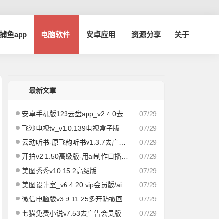
a捕鱼app
电脑软件
安卓应用
资源分享
关于
最新文章
安卓手机版123云盘app_v2.4.0去广告版
07/29
飞沙电视tv_v1.0.139电视盒子版
07/29
云动听书-原飞韵听书v1.3.7去广告纯净版/海量资源
07/29
开拍v2.1.50高级版-用ai制作口播视频
07/29
美图秀秀v10.15.2高级版
07/29
美图设计室_v6.4.20 vip会员版/ai作图海报编辑
07/29
微信电脑版v3.9.11.25多开防撤回绿色版
07/29
七猫免费小说v7.53去广告会员版
07/29