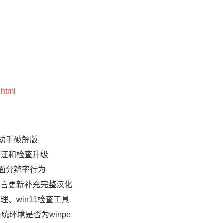
.html
傲梅分区助手破解版
验证和检查升级
桌面分辨率行为
语言更新补充完整汉化
、win11检查工具
统环境是否为winpe