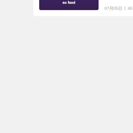
07月05日
45