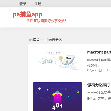
磁盘分区 | 芊芊精典-pa捕鱼app
登录
注册
pa捕鱼app
优质互联网资源分享交流！
pa捕鱼app
磁盘分区
macrorit p
macrorit p
代软件。
07月25日
10
傲梅分区助手aome
aomei分区
的后起之秀，