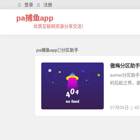
分区助手 | 芊芊精典-pa捕鱼app
登录
注册
pa捕鱼app
优质互联网资源分享交流！
pa捕鱼app
分区助手
傲梅分区助手aome
aomei分区
的后起之秀，
07月05日
45