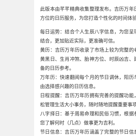
此版本由芊芊精典收集整理发布。吉历万年
方位的日历服务，为您打造个性化的时间体
每日运势：结合个人生辰八字信息，为您呈
结合，更加贴近实际，更准确可信。
黄历：吉历万年历收录了市场上较为完整的
黄黑日、生肖冲煞、胎神方位、时辰凶吉、
备的日历参考。
万年历：快速翻阅每个月的节日调休，阳历
由选择感兴趣的日历信息。
日程提醒：吉历万年历拥有完善的提醒功能
松管理生活大小事务，随时随地提醒重要事
八字择日：基于周易命理和民俗习惯，根据
您了解何时（几点）做事更为吉利。
节日信息：吉历万年历涵盖了完整的节日信