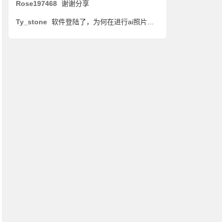
Rose197468
谢谢分享
Ty_stone
软件登陆了，为何在进行ai照片生成视频时，还是会根据生成时长进行收费？！是我哪里操作错误了，还是软件不算破解完整？有网友教教吗？谢谢