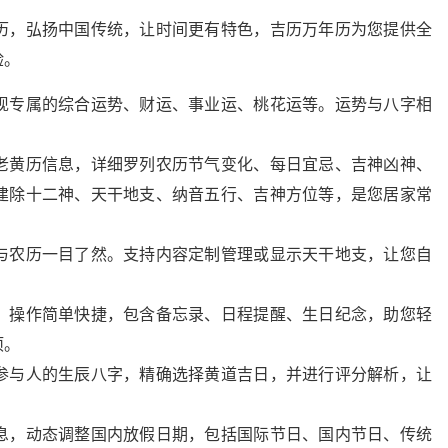
历，弘扬中国传统，让时间更有特色，吉历万年历为您提供全
验。
现专属的综合运势、财运、事业运、桃花运等。运势与八字相
老黄历信息，详细罗列农历节气变化、每日宜忌、吉神凶神、
建除十二神、天干地支、纳音五行、吉神方位等，是您居家常
与农历一目了然。支持内容定制管理或显示天干地支，让您自
，操作简单快捷，包含备忘录、日程提醒、生日纪念，助您轻
项。
参与人的生辰八字，精确选择黄道吉日，并进行评分解析，让
息，动态调整国内放假日期，包括国际节日、国内节日、传统