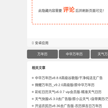
评论
此隐藏内容需要
后
并刷新页面
可见！
安卓应用
万年历
中华万年历
天气万
相关文章
中华万年历v8.8.8高级谷歌版/干净纯洁无广告
微鲤万年历_v9.2.0高级版/原中华万年历
彩虹日历天气v6.0.7 vip会员版-精准天气日历
天气快报v5.3.0去广告版/原小云天气 /自带黄历/
开运农民历v8.36去广告版-农历择吉日万年历