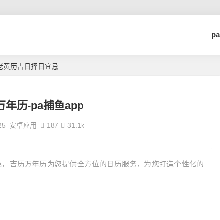
p
历老黄历吉日择日宜忌
年历-pa捕鱼app
25
安卓应用
187
31.1k
色，吉历万年历为您提供全方位的日历服务，为您打造个性化的