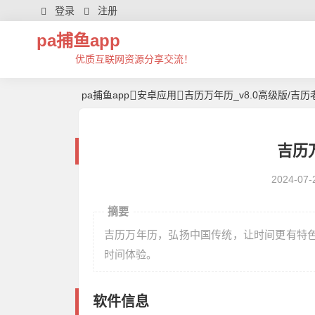
登录
注册
pa捕鱼app
优质互联网资源分享交流！
pa捕鱼app
安卓应用
吉历万年历_v8.0高级版/吉
吉历万
2024-07-
摘要
吉历万年历，弘扬中国传统，让时间更有特
时间体验。
软件信息