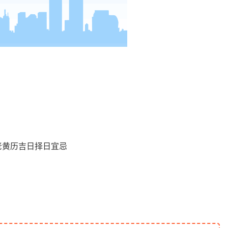
老黄历吉日择日宜忌