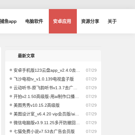
a捕鱼app
电脑软件
安卓应用
资源分享
关于
最新文章
安卓手机版123云盘app_v2.4.0去广告版
07/29
飞沙电视tv_v1.0.139电视盒子版
07/29
云动听书-原飞韵听书v1.3.7去广告纯净版/海量资源
07/29
开拍v2.1.50高级版-用ai制作口播视频
07/29
美图秀秀v10.15.2高级版
07/29
美图设计室_v6.4.20 vip会员版/ai作图海报编辑
07/29
微信电脑版v3.9.11.25多开防撤回绿色版
07/29
七猫免费小说v7.53去广告会员版
07/29