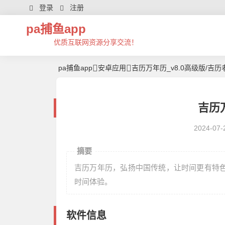
登录
注册
pa捕鱼app
优质互联网资源分享交流！
pa捕鱼app
安卓应用
吉历万年历_v8.0高级版/吉
吉历万
2024-07-
摘要
吉历万年历，弘扬中国传统，让时间更有特
时间体验。
软件信息