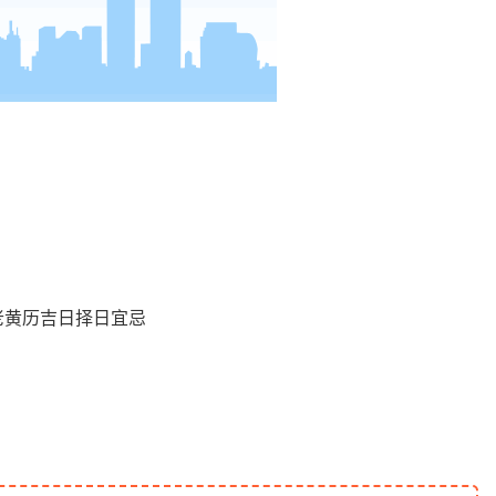
老黄历吉日择日宜忌