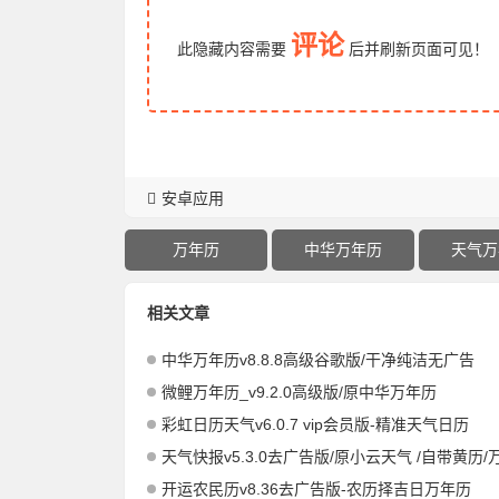
评论
此隐藏内容需要
后
并刷新页面
可见！
安卓应用
万年历
中华万年历
天气万
相关文章
中华万年历v8.8.8高级谷歌版/干净纯洁无广告
微鲤万年历_v9.2.0高级版/原中华万年历
彩虹日历天气v6.0.7 vip会员版-精准天气日历
天气快报v5.3.0去广告版/原小云天气 /自带黄历/
开运农民历v8.36去广告版-农历择吉日万年历