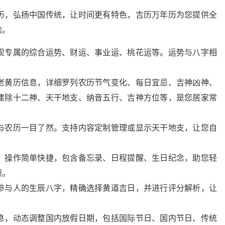
历，弘扬中国传统，让时间更有特色，吉历万年历为您提供全
验。
现专属的综合运势、财运、事业运、桃花运等。运势与八字相
老黄历信息，详细罗列农历节气变化、每日宜忌、吉神凶神、
建除十二神、天干地支、纳音五行、吉神方位等，是您居家常
与农历一目了然。支持内容定制管理或显示天干地支，让您自
，操作简单快捷，包含备忘录、日程提醒、生日纪念，助您轻
项。
参与人的生辰八字，精确选择黄道吉日，并进行评分解析，让
息，动态调整国内放假日期，包括国际节日、国内节日、传统