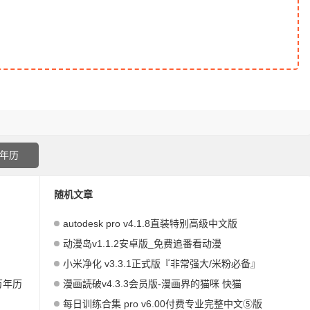
年历
随机文章
autodesk pro v4.1.8直装特别高级中文版
动漫岛v1.1.2安卓版_免费追番看动漫
小米净化 v3.3.1正式版『非常强大/米粉必备』
万年历
漫画読破v4.3.3会员版-漫画界的猫咪 快猫
每日训练合集 pro v6.00付费专业完整中文⑤版