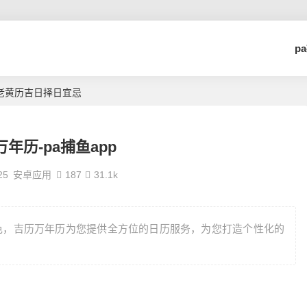
p
历老黄历吉日择日宜忌
年历-pa捕鱼app
25
安卓应用
187
31.1k
色，吉历万年历为您提供全方位的日历服务，为您打造个性化的