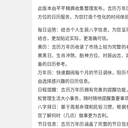
此版本由芊芊精典收集整理发布。吉历万年
方位的日历服务，为您打造个性化的时间体
每日运势：结合个人生辰八字信息，为您呈
结合，更加贴近实际，更准确可信。
黄历：吉历万年历收录了市场上较为完整的
黄黑日、生肖冲煞、胎神方位、时辰凶吉、
备的日历参考。
万年历：快速翻阅每个月的节日调休，阳历
由选择感兴趣的日历信息。
日程提醒：吉历万年历拥有完善的提醒功能
松管理生活大小事务，随时随地提醒重要事
八字择日：基于周易命理和民俗习惯，根据
您了解何时（几点）做事更为吉利。
节日信息：吉历万年历涵盖了完整的节日信