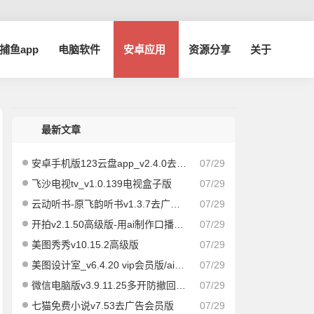
a捕鱼app
电脑软件
安卓应用
资源分享
关于
最新文章
安卓手机版123云盘app_v2.4.0去广告版
07/29
飞沙电视tv_v1.0.139电视盒子版
07/29
云动听书-原飞韵听书v1.3.7去广告纯净版/海量资源
07/29
开拍v2.1.50高级版-用ai制作口播视频
07/29
美图秀秀v10.15.2高级版
07/29
美图设计室_v6.4.20 vip会员版/ai作图海报编辑
07/29
微信电脑版v3.9.11.25多开防撤回绿色版
07/29
七猫免费小说v7.53去广告会员版
07/29