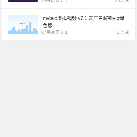
04月29日
9
10.9k
mvbox虚拟视频 v7.1 去广告解锁vip绿
色版
07月08日
1
7.5k