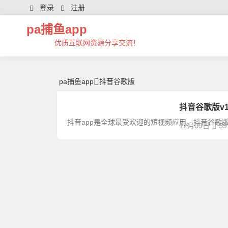
抖音谷歌版 | 芊芊精典-pa捕鱼app
登录
注册
pa捕鱼app
优质互联网资源分享交流！
pa捕鱼app
抖音谷歌版
抖音谷歌版v16.4
抖音app是全球最受欢迎的短视频应用，抖音谷歌
12月09日
59