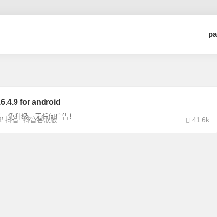
p
.9 for android
版，免升级，无任何广告！
1
抖音
抖音谷歌版
41.6k