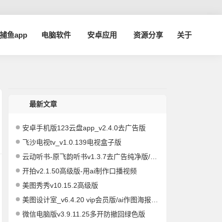
a捕鱼app
电脑软件
安卓应用
资源分享
关于
最新文章
安卓手机版123云盘app_v2.4.0去广告版
飞沙电视tv_v1.0.139电视盒子版
云动听书-原飞韵听书v1.3.7去广告纯净版/海量资源
开拍v2.1.50高级版-用ai制作口播视频
美图秀秀v10.15.2高级版
美图设计室_v6.4.20 vip会员版/ai作图海报编辑
微信电脑版v3.9.11.25多开防撤回绿色版