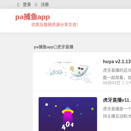
虎牙直播 | 芊芊精典-pa捕鱼app
登录
注册
pa捕鱼app
优质互联网资源分享交流！
pa捕鱼app
虎牙直播
huya v2.
虎牙直播的这次
能一起观看，名为
06月03日
17
虎牙直播v11
虎牙直播是一个
持主播互动和大型