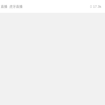
直播
虎牙直播
17.3k