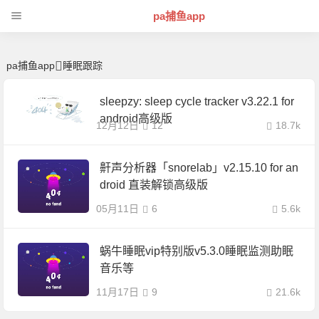
睡眠跟踪 | 芊芊精典-pa捕鱼app
pa捕鱼app
pa捕鱼app
睡眠跟踪
sleepzy: sleep cycle tracker v3.22.1 for
android高级版
12月12日
12
18.7k
鼾声分析器「snorelab」v2.15.10 for an
droid 直装解锁高级版
05月11日
6
5.6k
蜗牛睡眠vip特别版v5.3.0睡眠监测助眠
音乐等
11月17日
9
21.6k